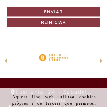
ENVIAR
REINICIAR
Anterior
S
Lusitània, 24 -
Sabadell,
Aquest lloc web utilitza cookies
Barcelona
pròpies i de tercers que permeten